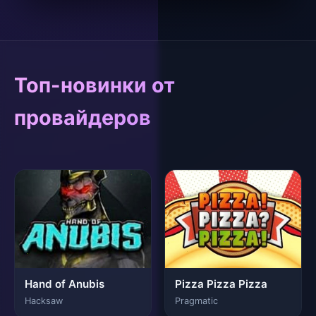
Топ-новинки от
провайдеров
Hand of Anubis
Pizza Pizza Pizza
Hacksaw
Pragmatic