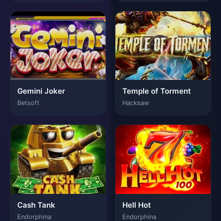
Gemini Joker
Temple of Torment
Betsoft
Hacksaw
Cash Tank
Hell Hot
Endorphina
Endorphina