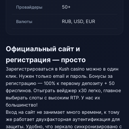
50+
Провайдеры
RUB, USD, EUR
Валюты
Официальный сайт и
регистрация — просто
Зарегистрироваться в Kush casino можно в один
клик. Нужен только email и пароль. Бонусы за
регистрацию — 100% к первому депозиту + 50
фриспинов. Отыграть вейджер х30 легко, главное
выбирать слоты с высоким RTP. У нас их
большинство!
Вход на сайт не занимает много времени, к тому
же работает двухфакторная аутентификация для
защиты. Удобно, что зеркало синхронизировано с