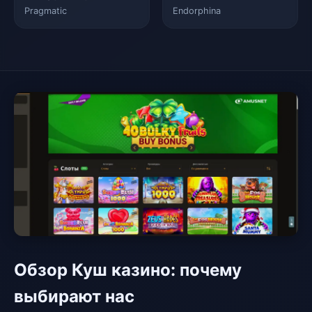
Pragmatic
Endorphina
Обзор Куш казино: почему
выбирают нас