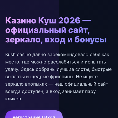
Казино Куш 2026 —
официальный сайт,
зеркало, вход и бонусы
Kush casino давно зарекомендовало себя как
место, где можно расслабиться и испытать
удачу. Здесь собраны лучшие слоты, быстрые
выплаты и щедрые фриспины. Не ищите
зеркало впопыхах — наш официальный сайт
всегда доступен, а вход занимает пару
кликов.
Регистрация / Вход