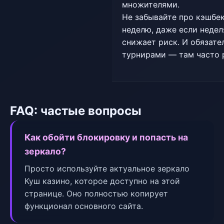
множителями.
Не забывайте про кэшбе
неделю, даже если недел
снижает риск. И обязате
турнирами — там часто 
FAQ: частые вопросы
Как обойти блокировку и попасть на
зеркало?
Просто используйте актуальное зеркало
Куш казино, которое доступно на этой
странице. Оно полностью копирует
функционал основного сайта.