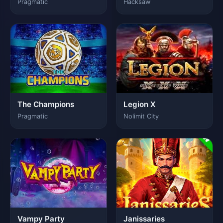
Pragmatic
Hacksaw
The Champions
Legion X
Pragmatic
Nolimit City
Vampy Party
Janissaries